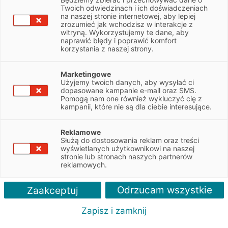
leasingu w EFL
Twoich odwiedzinach i ich doświadczeniach
na naszej stronie internetowej, aby lepiej
Finance
zrozumieć jak wchodzisz w interakcje z
witryną. Wykorzystujemy te dane, aby
naprawić błędy i poprawić komfort
korzystania z naszej strony.
Chcesz ubezpieczyć leasingowany samochód
lub maszynę? Poznaj bogatą ofertę
Marketingowe
ubezpieczeń EFL Finance!
Użyjemy twoich danych, aby wysyłać ci
dopasowane kampanie e-mail oraz SMS.
Zapytaj o ofertę
Pomogą nam one również wykluczyć cię z
kampanii, które nie są dla ciebie interesujące.
Reklamowe
Służą do dostosowania reklam oraz treści
wyświetlanych użytkownikowi na naszej
Zalety
stronie lub stronach naszych partnerów
reklamowych.
Odrzucam wszystkie
Zaakceptuj
Zapisz i zamknij