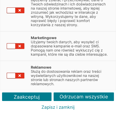
Twoich odwiedzinach i ich doświadczeniach
501147800
na naszej stronie internetowej, aby lepiej
zrozumieć jak wchodzisz w interakcje z
witryną. Wykorzystujemy te dane, aby
Jolanta.Kania@efl.com.pl
naprawić błędy i poprawić komfort
korzystania z naszej strony.
pon-pt: 9:00-17:00
Marketingowe
Użyjemy twoich danych, aby wysyłać ci
dopasowane kampanie e-mail oraz SMS.
Renata Lepieszo
Pomogą nam one również wykluczyć cię z
kampanii, które nie są dla ciebie interesujące.
502243222
Reklamowe
Służą do dostosowania reklam oraz treści
Renata.Lepieszo@efl.com.pl
wyświetlanych użytkownikowi na naszej
stronie lub stronach naszych partnerów
reklamowych.
Formularz kontaktowy
Odrzucam wszystkie
Zaakceptuj
Imię i nazwisko / nazwa firmy
Zapisz i zamknij