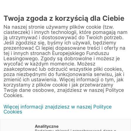
AUTORYZOWANY
PRZEDSTAWICIEL
Twoja zgoda z korzyścią dla Ciebie
W GORZOWIE
WIELKOPOLSKIM
Na naszej stronie używamy plików cookie (tzw.
ciasteczek) i innych technologii, które pomagają nam
ją utrzymywać i dostosowywać do Twoich potrzeb.
Jeśli zgodzisz się, byśmy ich używali, będziemy
prezentować Ci lepiej dopasowane treści i oferty na
tej i innych stronach Europejskiego Funduszu
Leasingowego. Zgody są dobrowolne i możesz je
wycofać w każdym momencie. Możesz
zaakceptować lub odrzucić wszystkie pliki cookies,
poza niezbędnymi do funkcjonowania serwisu, jak i
zmienić ich ustawienia. Więcej informacji o tym, jak
korzystamy z plików cookie i jak przetwarzamy
Twoje dane osobowe, znajdziesz w naszej Polityce
Cookies.
Jolanta Kania
Więcej informacji znajdziesz w naszej Polityce
Cookies
ul. Kombatantów 34 pok. 602 (biurowiec
WATRAL), 66-40 Gorzów Wlkp.
Analityczne
Będziemy zbierać i przechowywać dane o